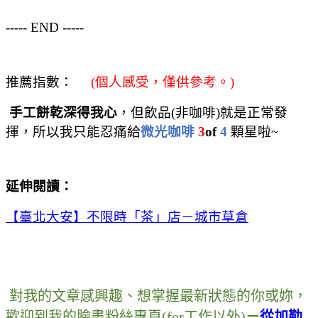
----- END -----
推薦指數：
(
個人感受，僅供參考。
)
手工餅乾深得我心
，但飲品
(
非咖啡
)
就是正常發
揮，所以我只能忍痛給
微光咖啡
3
of
4
顆星啦
~
延伸閱讀
：
【臺北大安】不限時「茶」店－城市草倉
對我的文章感興趣
、
想掌握最新狀態的你或妳
，
歡迎到我的臉書粉絲專頁
(for
工作以外
)
－
從加勒