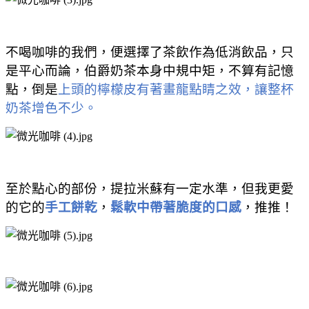
不喝咖啡的我們，便選擇了茶飲作為低消飲品，只
是平心而論
，
伯爵奶茶本身中規中矩，不算有記憶
點，倒是
上頭的檸檬皮有著畫龍點睛之效
，
讓整杯
奶茶增色不少
。
至於點心的部份
，
提拉米蘇有一定水準
，
但我更愛
的它的
手工餅乾
，
鬆軟中帶著脆度的口感
，
推推
！