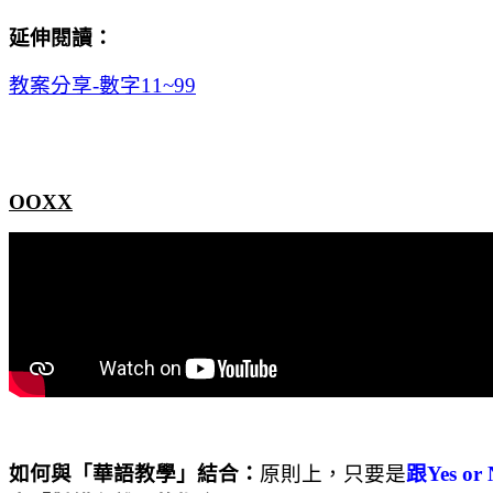
延伸閱讀：
教案分享
-
數字
11~99
OOXX
如何與「華語教學」結合：
原則上，只要是
跟
Yes or