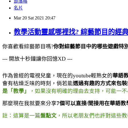
部落格
名片
Mar
20
Sat
2021
20:47
教學活動靈感哪裡找? 綜藝節目的經典
你喜歡看綜藝節目嗎
?
你對綜藝節目中的哪些遊戲特
---
開放十秒鐘讓你回憶
XD ---
作為曾經的電視兒童，現在的
youtube
輕熟女的
華語
會有枯燥乏味的時刻，倘若能
透過有趣的方式來包裝
是「教學」
，如果沒有明確的理由去支持，可能一不
那麼現在我就要來分享
7個可以直接
/
間接用在華語教
註：這算是一篇
盤點文
，所以老朋友們也許對這些教