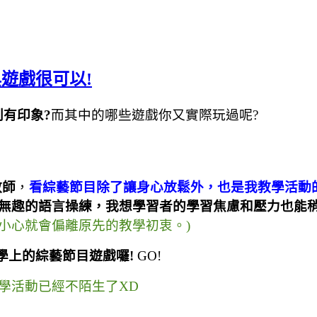
遊戲很可以!
別有印象
?
而其中的哪些遊戲你又實際玩過呢
?
教師
，
看綜藝節目除了讓身心放鬆外，也是我教學活動
無趣的語言操練，我想學習者的學習焦慮和壓力也能
小心就會偏離原先的教學初衷。
)
學上的綜藝節目遊戲囉
!
GO!
學活動已經不陌生了
XD