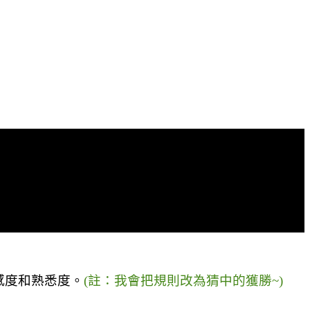
感度和熟悉度。
(
註
：
我會把規則改為猜中的獲勝
~)