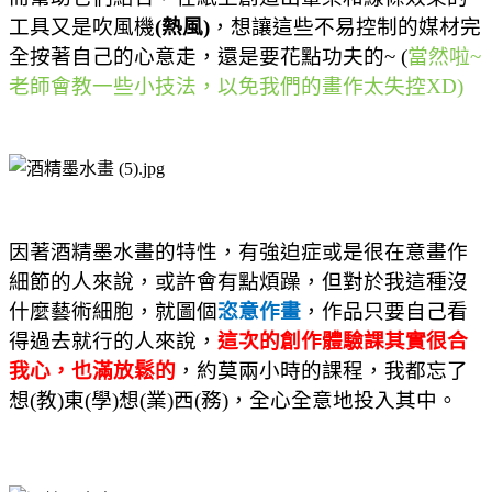
工具又是吹風機
(
熱風
)
，想讓這些不易控制的媒材完
全按著自己的心意走，還是要花點功夫的
~ (
當然啦
~
老師會教一些小技法，以免我們的畫作太失控
XD)
因著酒精墨水畫的特性，有強迫症或是很在意畫作
細節的人來說，或許會有點煩躁，但對於我這種沒
什麼藝術細胞，就圖個
恣意作畫
，作品只要自己看
得過去就行的人來說，
這次的創作體驗課其實很合
我心
，
也滿
放鬆的
，約莫兩小時的課程，我都忘了
想
(
教
)
東
(
學
)
想
(
業
)
西
(
務
)
，全心全意地投入其中。