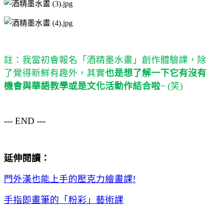
註：我當初會報名
「
酒精墨水畫
」
創作體驗課，除
了覺得新鮮有趣外，其實
也是想了解一下它有沒有
機會與華語教學或是文化活動作結合啦
~ (
笑
)
--- END ---
延伸閱讀
：
門外漢也能上手的壓克力繪畫課
!
手指即畫筆的「粉彩」藝術課