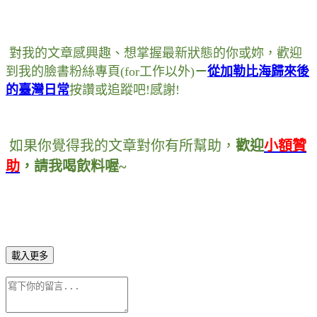
對我的文章感興趣
、
想掌握最新狀態的你或妳
，
歡迎
到我的臉書粉絲專頁
(for
工作以外
)
－
從加勒比海歸來後
的臺灣日常
按讚或追蹤吧
!
感謝
!
如果你覺得我的文章對你有所幫助
，
歡迎
小額贊
助
，
請我喝飲料喔~
載入更多