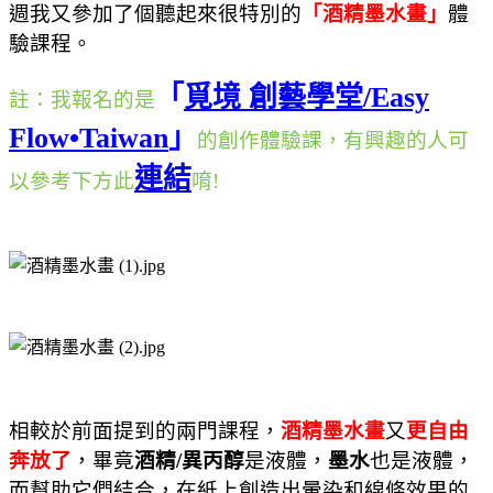
週我又參加了個聽起來很特別的
「酒精墨水畫」
體
驗課程。
「
覓境
創藝學堂
/Easy
註
：
我報名的是
Flow•Taiwan
」
的創作體驗課
，
有興趣的人可
連結
以參考下方此
唷
!
相較於前面提到的兩門課程，
酒精墨水畫
又
更自由
奔放了
，畢竟
酒精
/
異丙醇
是液體，
墨水
也是液體，
而幫助它們結合，在紙上創造出暈染和線條效果的