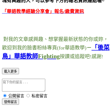
塊有興趣的人，可以參考下方的報名資訊連結喔~
「華語教學經驗分享會」報名
/
繳費資訊
對我的文章感興趣
、
想掌握最新狀態的你或妳
，
「後菜
歡迎到我的臉書粉絲專頁
(for
華語教學
)
－
鳥」華語教師
Fighting
按讚或追蹤吧
!
感謝
!
載入更多
公開留言
私密留言
發佈留言