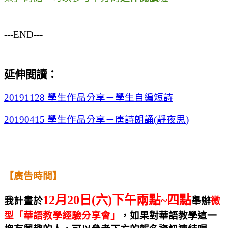
---END---
延伸閱讀
：
20191128
學生作品分享－學生自編短詩
20190415
學生作品分享－唐詩朗誦
(
靜夜思
)
【廣告時間】
12月20日(六)下午兩點~四點
我計畫於
舉辦
微
型「華語教學經驗分享會」
，如果對華語教學這一