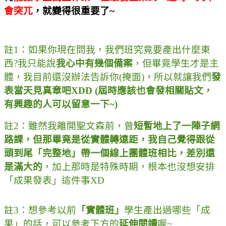
會突兀
，就變得很重要了
~
註
1
：如果你現在問我，我們班究竟要產出什麼東
西
?
我只能說
我心中有幾個備案
，但畢竟學生才是主
體，我目前還沒辦法告訴你
(
掩面
)
，所以就讓我們
發
表當天見真章吧
XDD (
屆時應該也會發相關貼文，
有興趣的人可以留意一下
~)
註
2
：雖然我離開聖文森前，曾
短暫地上了一陣子網
路課，但那畢竟是從實體轉遠距，我自己覺得跟從
頭到尾「完整地」帶一個線上團體班相比，差別還
是滿大的
，加上那時是特殊時期，根本也沒想安排
「成果發表」這件事
XD
註
3
：想參考以前
「實體班」
學生產出過哪些「成
果」的話，可以參考下方的
延伸閱讀
喔
~