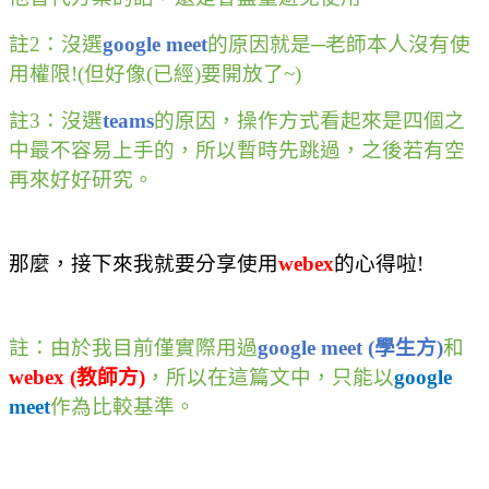
註
2
：沒選
google meet
的原因就是
─
老師本人沒有使
用權限
!(
但好像
(
已經
)
要開放了
~)
註
3
：沒選
teams
的原因，操作方式看起來是四個之
中最不容易上手的，所以暫時先跳過，之後若有空
再來好好研究。
那麼，接下來我就要分享使用
webex
的心得啦
!
註：由於我目前僅實際用過
google meet (
學生方
)
和
webex (
教師方
)
，所以在這篇文中，只能以
google
meet
作為比較基準。