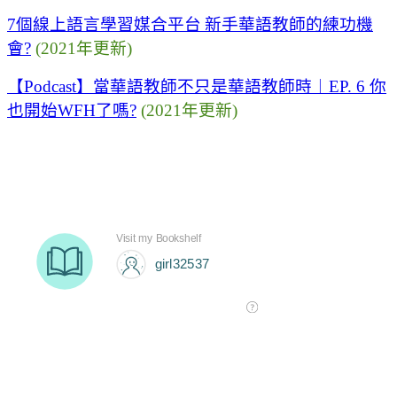
7
個線上語言學習媒合平台
新手華語教師的練功機
會
?
(2021
年更新
)
【
Podcast
】當華語教師不只是華語教師時︱
EP. 6
你
也開始
WFH
了嗎
?
(2021
年更新
)