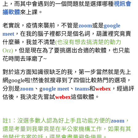
上，而其中會遇到的一個問題就是選擇哪種
視訊會
議軟體
來上課。
老實說，疫情來襲前，不管是
zoom
或是
google
meet
，在我的腦子裡都只是個名詞，葫蘆裡究竟賣
什麼藥，我並不清楚
(
也沒有想去搞清楚的動力
Orz)
，但是現在為了要挑選出合適的軟體，也只能
花時間去琢磨了
~
對於這方面知識很缺乏的我，第一步當然就是先上
網
google
啦
!
然後就搜尋到了四個比較熱門的選項，
分別是
zoom
、
g
oogle meet
、
teams
和
webex
，經過評
估後，我決定先嘗試
webex
這個軟體。
註
1
：沒選多數人認為好上手且功能方便的
zoom
，
還是考量到我畢竟是在半公家機構工作，如果有其
他替代方案的話，還是會盡量避免使用。