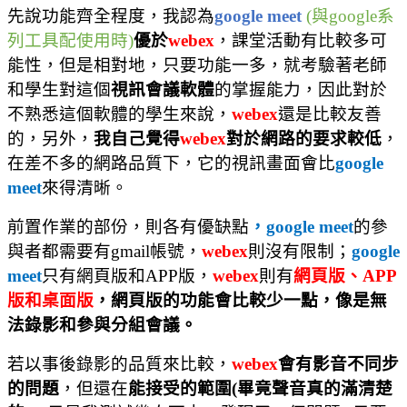
先說功能齊全程度，我認為
google meet
(
與
google
系
列工具配使用時
)
優於
webex
，課堂活動有比較多可
能性，但是相對地，只要功能一多，就考驗著老師
和學生對這個
視訊會議軟體
的掌握能力，因此對於
不熟悉這個軟體的學生來說，
webex
還是比較友善
的，另外，
我自己覺得
webex
對於網路的要求較低
，
在差不多的網路品質下，它的視訊畫面會比
google
meet
來得清晰。
前置作業的部份，則各有優缺點
，
google meet
的參
與者都需要有
gmail
帳號，
webex
則沒有限制；
google
meet
只有網頁版和
APP
版，
webex
則有
網頁版
、
APP
版和桌面版
，網頁版的功能會比較少一點，像是無
法錄影和參與分組會議。
若以事後錄影的品質來比較，
webex
會有影音不同步
的問題
，但還在
能接受的範圍
(
畢竟聲音真的滿清楚