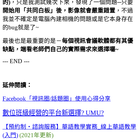
的
)
，只是我測試幾次下來，發現了一個問題
─
只要
開始用「共同白板」後，影像就會嚴重錯置
，不過
我並不確定是電腦內建相機的問題或是它本身存在
的
bug
就是了
~
最後也是最重要的是
－
每個視訊會議軟體都有其優
缺點，端看老師們自己的實際需求來選擇囉
~
--- END ---
延伸閱讀
：
Facebook
「視訊圈
/
話題圈」使用心得分享
數位班級經營的平台新選擇
? UMU?
【預約制・諮詢服務】華語教學實務
_
線上華語教學
(
入門
)
(2021
年更新
)