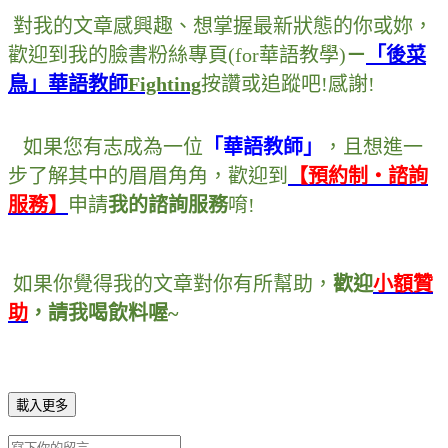
對我的文章感興趣
、
想掌握最新狀態的你或妳
，
歡迎到我的臉書粉絲專頁
(for
華語教學
)
－
「後菜
鳥」華語教師
Fighting
按讚或追蹤吧
!
感謝
!
如果您有志成為一位
「華語教師」
，
且想進一
步了解其中的眉眉角角
，
歡迎到
【預約制・諮詢
服務】
申請
我的諮詢服務
唷
!
如果你覺得我的文章對你有所幫助
，
歡迎
小額贊
助
，
請我喝飲料喔~
載入更多