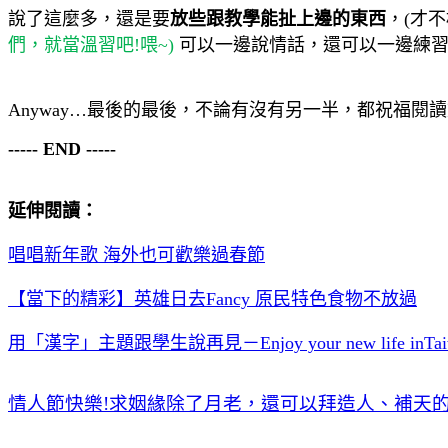
說了這麼多，還是要
放些跟教學能扯上邊的東西
，(才
們，就當溫習吧
!
喂
~)
可以一邊說情話
，
還可以一邊練習
Anyway…
最後的最後，不論有沒有另一半，都祝福閱讀
----- END -----
延伸閱讀：
唱唱新年歌
海外也可歡樂過春節
【當下的精彩】英雄日去
Fancy
原民特色食物不放過
用「漢字」主題跟學生說再見－
Enjoy your new life inTa
情人節快樂
!
求姻緣除了月老，還可以拜造人、補天