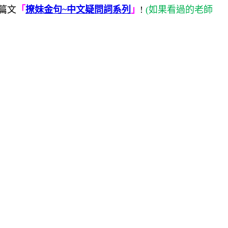
篇文
「
撩妹金句
~
中文疑問詞系列
」
!
(
如果看過的老師