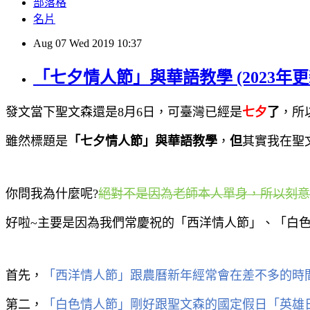
部落格
名片
Aug
07
Wed
2019
10:37
「七夕情人節」與華語教學 (2023年更
發文當下聖文森還是
8
月
6
日，可臺灣已經是
七夕
了
，所
雖然標題是
「
七夕情人節
」
與華語教學
，
但
其實我在聖
你問我為什麼呢
?
絕對不是因為老師本人單身，所以刻意
好啦
~
主要是因為我們常慶祝的「西洋情人節」、「白
首先，
「西洋情人節」跟農曆新年經常會在差不多的時
第二，
「白色情人節」剛好跟聖文森的國定假日「英雄