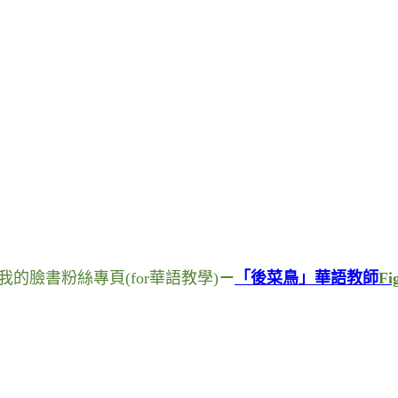
我的臉書粉絲專頁
(for
華語教學
)
－
「後菜鳥」華語教師
Fi