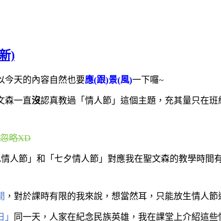
新)
以今天的內容自然也要
應(跟)景(風)
一下囉
~
文森一直
沒
認真教過「情人節」這個主題，充其量只在班
忽略
XD
色情人節」和「七夕情人節」對應我在聖文森的教學時間
間
，對於課時有限的我來說，想當然耳，只能放生情人節
日」
同一天，人家在紀念民族英雄，我在課堂上介紹這些