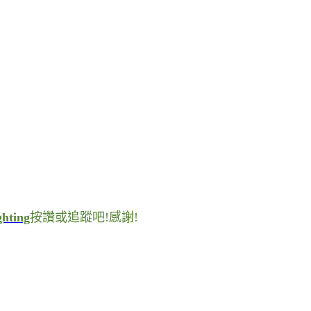
ghting
按讚或追蹤吧
!
感謝
!