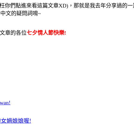
不枉你們點進來看這篇文章
XD)
，
那就是我去年分享過的一
中文的疑問詞唷~
文章的各位
七夕情人節快樂
!
iwan!
的女媧娘娘喔
!