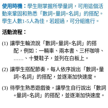
使用時機：
學生剛掌握所學量詞，可用這個活
動來鞏固和熟悉「數詞
+
量詞
+
名詞」的搭配。
學生人數
1-5
人為佳
，
若超過
，
可分組進行。
活動流程：
(1)
讓學生輪流說「數詞
+
量詞
+
名詞」的搭
配
，
例如：一輛車
、
兩本書
、
三杯咖啡
、
……
、
十雙鞋子
，
並列在白板上。
(2)
讓學生搭配節奏
，
每人依序說出「數詞
+
量
詞
+
名詞」的搭配
，
並逐漸加快速度
。
(3)
待學生熟悉遊戲後
，
讓學生自行說出「數詞
+
量詞
+
名詞」的搭配
，
並逐漸加快速度
。