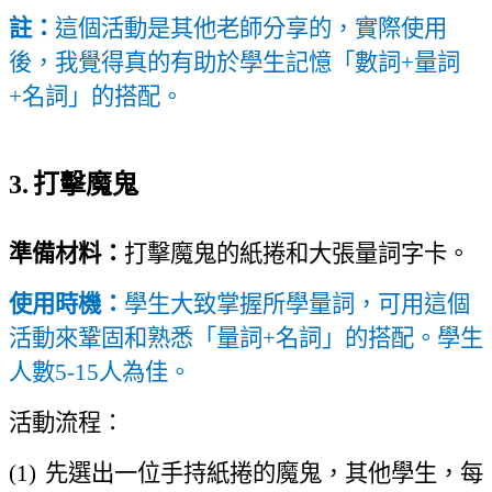
註：
這個活動是其他老師分享的
，
實際使用
後
，
我覺得真的有助於學生記憶「數詞
+
量詞
+
名詞」的搭配
。
3.
打擊魔鬼
準備材料：
打擊魔鬼的紙捲和大張量詞字卡。
使用時機：
學生大致掌握所學量詞，可用這個
活動來鞏固和熟悉「量詞
+
名詞」的搭配。學生
人數
5-15
人為佳。
活動流程：
(1)
先選出一位手持紙捲的魔鬼
，
其他學生
，
每