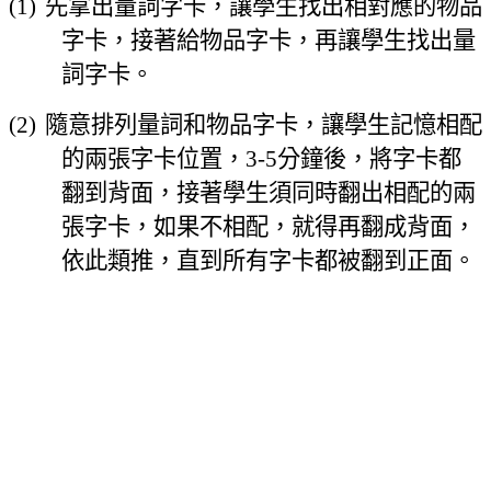
(1)
先拿出量詞字卡，讓學生找出相對應的物品
字卡，接著給物品字卡
，
再讓學生找出量
詞字卡
。
(2)
隨意排列量詞和物品字卡
，
讓學生記憶相配
的兩張字卡位置
，
3-5
分鐘後
，
將字卡都
翻到背面，接著學生須同時翻出相配的兩
張字卡
，
如果不相配
，
就得再翻成背面
，
依此類推
，
直到所有字卡都被翻到正面
。