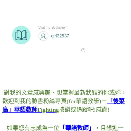
對我的文章感興趣
、
想掌握最新狀態的你或妳
，
歡迎到我的臉書粉絲專頁
(for
華語教學
)
－
「後菜
鳥」華語教師
Fighting
按讚或追蹤吧
!
感謝
!
如果您有志成為一位
「華語教師」
，
且想進一