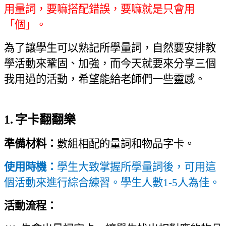
用量詞
，
要嘛搭配錯誤
，
要嘛就是只會用
「個」
。
為了讓學生可以熟記所學量詞
，
自然要安排教
學活動來鞏固
、
加強，而今天就要來分享三個
我用過的活動
，
希望能給老師們一些靈感
。
1.
字卡翻翻樂
準備材料：
數組相配的量詞和物品字卡
。
使用時機：
學生大致掌握所學量詞後，可用這
個活動來進行綜合練習
。
學生人數
1-5
人為佳。
活動流程：