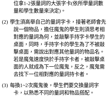
位拿
1-2
張量詞的大張字卡
(
依所學量詞數
量和學生數量來決定
)
。
(2)
學生須高舉自己的量詞字卡，接著老師會先
說一個物品，擔任魔鬼的學生則須思考相
對應的量詞為何，並敲擊手持字卡學生的
桌面，同時
，
手持字卡的學生為了不被敲
擊桌面，需說出對應其他量詞的物品名。
若是魔鬼速度快於手持字卡者，被敲擊桌
面的人就成為下一位魔鬼，反之，魔鬼需
去找下一位相對應的量詞持卡者
。
(3)
每換
1~2
次魔鬼後
，
學生們要交換量詞字
卡
，以
熟悉不同的量詞和物品搭配
。