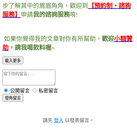
步了解其中的眉眉角角
，
歡迎到
【預約制・諮詢
服務】
申請
我的諮詢服務
唷
!
如果你覺得我的文章對你有所幫助
，
歡迎
小額贊
助
，
請我喝飲料喔~
載入更多
公開留言
私密留言
發佈留言
請先
登入
以發表留言。