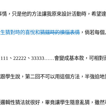
事情，只是他的方法讓我原來設計活動時，希望
學生猜對時的喜悅和
猜錯時的懊惱表情
，倘若
每個
1111
、
22222
、
33333……
會變成基本款，可相對
就跟學生說，第二回不可以用這個方法，半強迫地要
種邏輯性猜法就很好，畢竟讓學生隨意亂猜，雖然