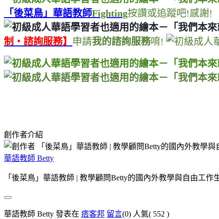
「後菜鳥」華語教師
Fighting
按讚或追蹤吧
!
感謝
!
制・諮詢服務】
申請
我的諮詢服務
唷
!
創作者介紹
華語教師 Betty
「後菜鳥」華語教師 | 教學顧問Betty的國內外教學與自由工作
華語教師 Betty 發表在
痞客邦
留言
(0)
人氣(
552
)