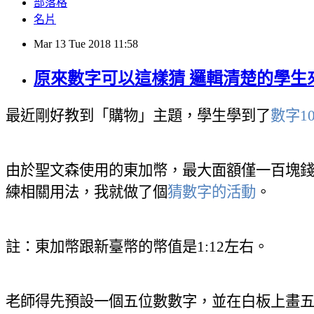
部落格
名片
Mar
13
Tue
2018
11:58
原來數字可以這樣猜 邏輯清楚的學生
最近剛好教到「購物」主題，學生學到了
數字
1
由於聖文森使用的東加幣，最大面額僅一百
塊
練相關用法，我就做了個
猜數字的活動
。
註：東加幣跟新臺幣的幣值是
1:12
左右。
老師得先預設一個五位數數字，並在白板上畫