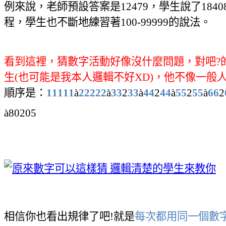
例來說
，
老師預設答案是
12479
，
學生說了
1840
程，學生也不斷地練習著
100-99999
的說法。
看到這裡，猜數字活動好像沒什麼問題，對吧
?
生(也可能是我本人邏輯不好XD)，他不像一般
順序是：
11111
à
22222
à
33
2
33
à
44
2
44
à
55
2
55
à
66
2
à
80205
相信你也看出規律了吧
!
就是
每次都用同一個數