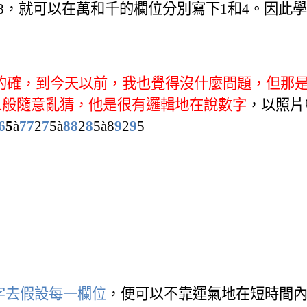
8
，
就可以在萬和千的欄位分別寫下
1
和
4
。
因此學
的確，到今天以前，我也覺得沒什麼問題，但那
人般隨意亂猜，他是很有邏輯地在說數字
，以照片
6
5
à
77
2
7
5
à
88
2
8
5
à
8
9
2
9
5
字去假設每一欄位
，便可以不靠運氣地在短時間