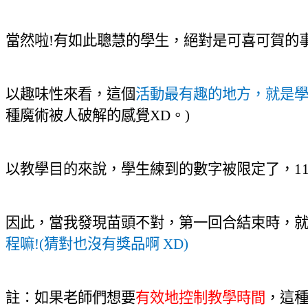
當然啦!有如此聰慧的學生
，
絕對是可喜可賀的
以趣味性來看，這個
活動最有趣的地方，就是
種魔術被人破解的感覺XD。)
以教學目的來說，學生練到的數字被限定了
，
1
因此，當我發現苗頭不對，第一回合結束時
，
程嘛
!(
猜對也沒有獎品啊
XD)
註：如果老師們想要
有效地控制教學時間
，這