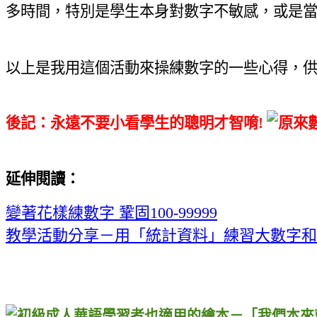
多時間，特別是學生本身對數字不敏感
，
或是
以上是我用這個活動來操練數字的一些心得
，
後記：
永遠不要小看學生的聰明才智唷!
延伸閱讀
：
變著花樣練數字
鞏固
100-99999
教學活動分享－用「統計資料」練習大數字和