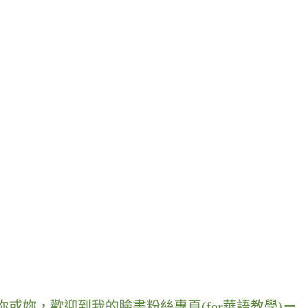
你或妳
，
歡迎到我的臉書粉絲專頁
(for
華語教學
)
－