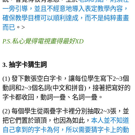
一旁引導，並且不經意地導入表定教學內容，
確保教學目標可以順利達成，而不是純粹畫畫
而已
。
>
P.S.私心覺得電視畫得最好XD
3. 抽字卡猜生詞
(1) 發下數張空白字卡，讓每位學生寫下
2~3
個
動詞和
2~3個
名詞
(
中文和拼音
)
，接著把寫好的
字卡都收回，動詞一疊、名詞一疊。
(2) 每個學生從兩疊字卡裡分別抽取
2~3
張，並
把它們置於頭頂，也因為如此，
本人並不知道
自己拿到的字卡為何，所以需要猜字卡上的動