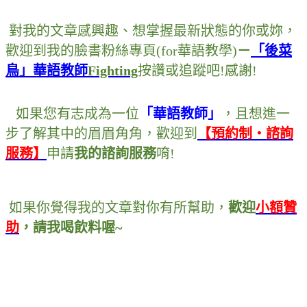
對我的文章感興趣
、
想掌握最新狀態的你或妳
，
歡迎到我的臉書粉絲專頁
(for
華語教學
)
－
「後菜
鳥」華語教師
Fighting
按讚或追蹤吧
!
感謝
!
如果您有志成為一位
「華語教師」
，
且想進一
步了解其中的眉眉角角
，
歡迎到
【預約制・諮詢
服務】
申請
我的諮詢服務
唷
!
如果你覺得我的文章對你有所幫助
，
歡迎
小額贊
助
，
請我喝飲料喔~