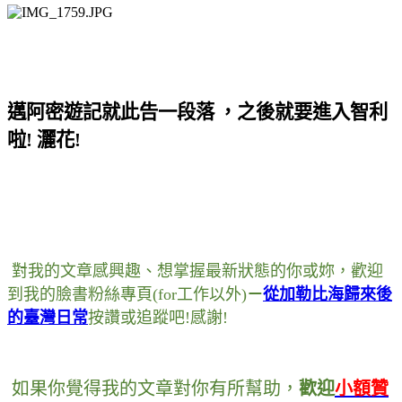
邁阿密遊記就此告一段落
，
之後就要進入智利
啦! 灑花!
對我的文章感興趣
、
想掌握最新狀態的你或妳
，
歡迎
到我的臉書粉絲專頁
(for
工作以外
)
－
從加勒比海歸來後
的臺灣日常
按讚或追蹤吧
!
感謝
!
如果你覺得我的文章對你有所幫助
，
歡迎
小額贊