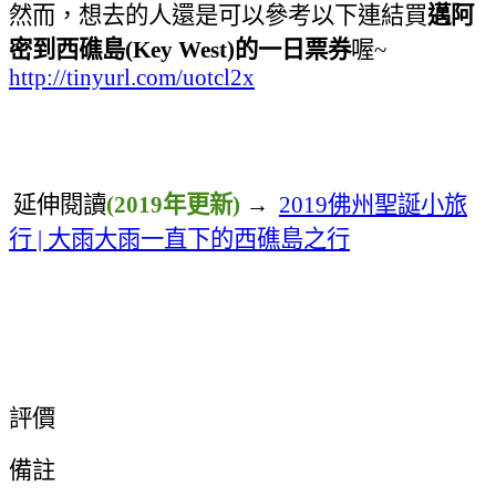
然而，想去
的人還是可以參考以下連結買
邁阿
密到西礁島(
Key West
)
的一日票券
喔~
http://tinyurl.com/uotcl2x
延伸閱讀
(2019年更新)
→
2019
佛州聖誕小旅
行
|
大雨大雨一直下的西礁島之行
飯店接駁車
評價
備註