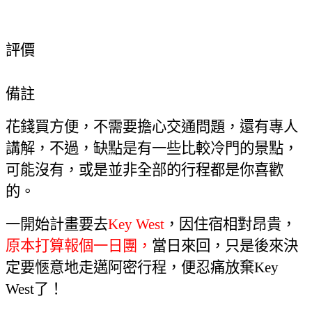
半日團
、
一日團
評價
備註
花錢買方便，不需要擔心交通問題，還有專人
講解，不過
，
缺點是有一些比較冷門的景點，
可能沒有，或是並非全部的行程都是你喜歡
的
。
一開始計畫要去
Key West
，因住宿相對昂貴，
原本打算報個一日團，
當日來回，只是後來決
定要愜意地走邁阿密行程，便忍痛放棄
Key
West
了！