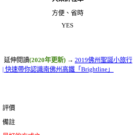
方便
、
省時
YES
延伸閱讀
(2020年更新)
→
2019
佛州聖誕小旅行
|
快速帶你認識南佛州高鐵「
Brightline
」
開車
評價
備註