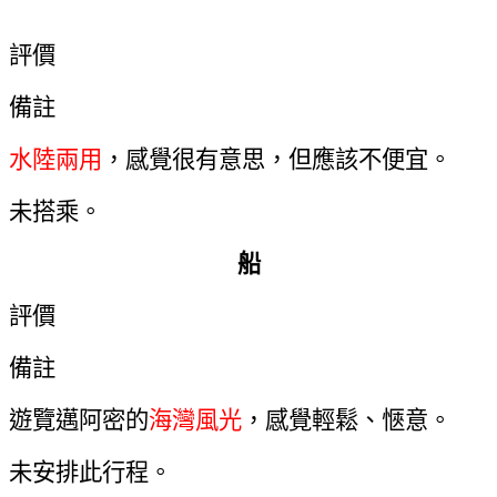
Duck Tour
評價
備註
水陸兩用
，
感覺很有意思
，
但應該不便宜
。
未搭乘
。
船
評價
備註
遊覽邁阿密的
海灣風光
，感覺輕鬆
、
愜意
。
未安排此行程
。