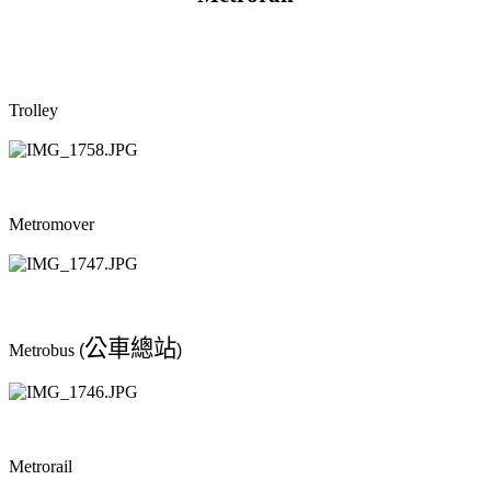
Trolley
Metromover
公車總站
Metrobus
(
)
Metrorail