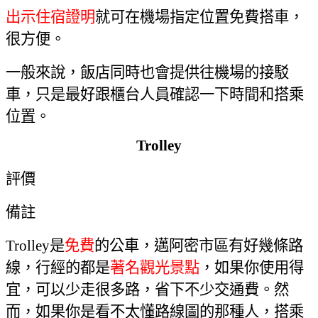
出示住宿證明
就可在機場指定位置免費搭車
，
很方便。
一般來說，飯店同時也會提供往機場的接駁
車，只是最好跟櫃台人員確認一下時間和搭乘
位置
。
Trolley
評價
備註
Trolley
是
免費
的公車
，
邁阿密市區有好幾條路
線
，
行經的都是
著名觀光景點
，如果你使用得
宜，可以少走很多路，省下不少交通費。然
而
，
如果你是看不太懂路線圖的那種人
，
搭乘