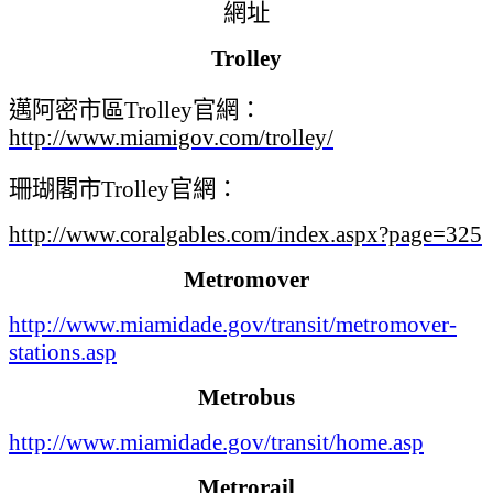
網址
Trolley
邁阿密市區
Trolley
官網：
http://www.miamigov.com/trolley/
珊瑚閣市
Trolley
官網：
http://www.coralgables.com/index.aspx?page=325
Metromover
http://www.miamidade.gov/transit/metromover-
stations.asp
Metrobus
http://www.miamidade.gov/transit/home.asp
Metrorail