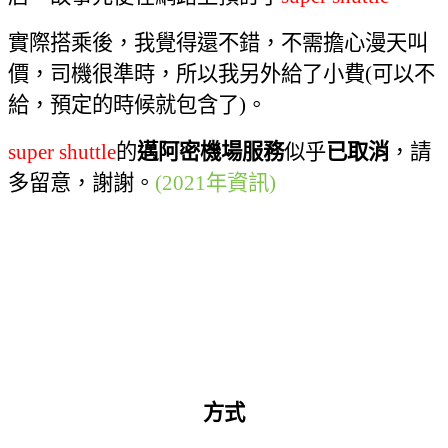
實際搭乘後
，
我覺得還不錯，不需擔心漫天叫
價
，
司機很準時，所以我另外給了小費
(
可以不
給，預定的時候就包含了
)
。
super shuttle
的
邁阿密機場服務
似乎
已取消
，請
多留意，謝謝。
(2021
年資訊
)
邁阿密大眾運輸官方網站
方式