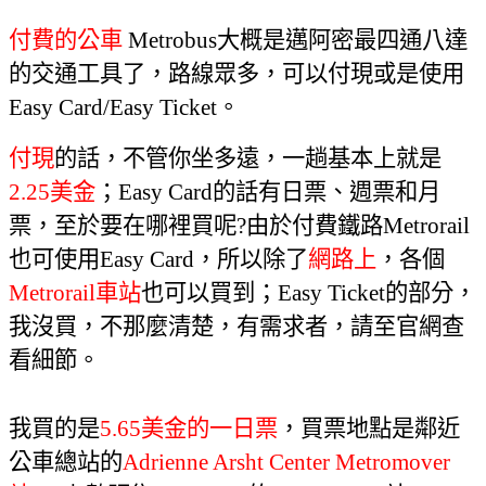
付費的公車
Metrobus
大概是邁阿密最四通八達
的交通工具了
，
路線眾多
，
可以付現或是使用
Easy Card/Easy Ticket
。
付現
的話，不管你坐多遠，一趟基本上就是
2.25
美金
；
Easy Card
的話有日票、週票和月
票，至於要在哪裡買呢
?
由於付費鐵路
Metrorail
也可使用
Easy Card
，所以除了
網路上
，各個
Metrorail
車站
也可以買到
；
Easy Ticket
的部分，
我沒買，不那麼清楚，有需求者
，
請至官網查
看細節。
我買的是
5.65
美金的一日票
，買票地點是鄰近
公車總站的
Adrienne Arsht Center Metromover