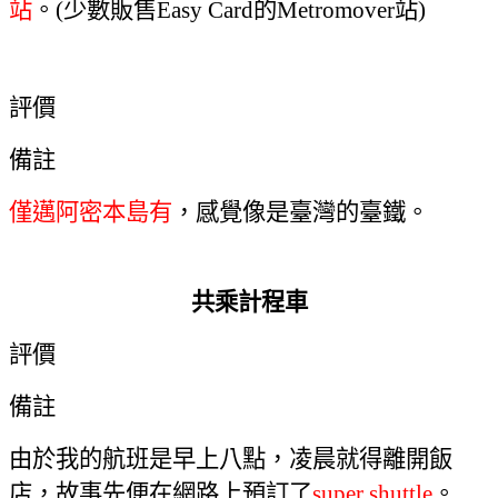
站
。
(
少數販售
Easy Card
的
Metromover
站
)
Metrorail
評價
備註
僅邁阿密本島有
，
感覺像是臺灣的臺鐵
。
共乘計程車
評價
備註
由於我的航班是早上八點，凌晨就得離開飯
店，故事先便在網路上預訂了
super shuttle
。