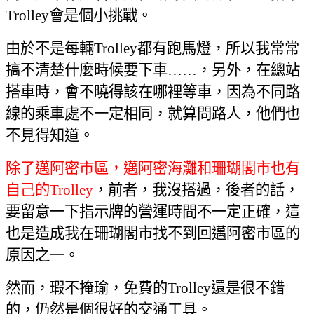
Trolley
會是個小挑戰
。
由於不是每輛
Trolley
都有跑馬燈
，
所以我常常
搞不清楚什麼時候要下車
……
，另外，在總站
搭車時，會不曉得該在哪裡等車，因為不同路
線的乘車處不一定相同，就算問路人，他們也
不見得知道。
除了邁阿密市區，邁阿密海灘和珊瑚閣市也有
自己的
Trolley
，前者
，
我沒搭過，後者的話，
要留意一下指示牌的營運時間不一定正確，這
也是造成我在珊瑚閣市找不到回邁阿密市區的
原因之一
。
然而，瑕不掩瑜
，
免費的
Trolley
還是很不錯
的，仍然是個很好的交通工具。