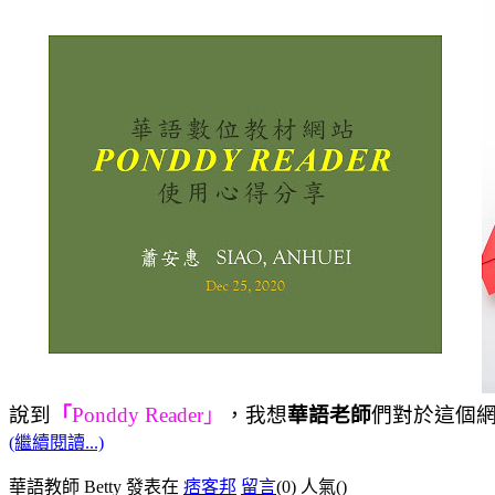
說到
「
Ponddy Reader
」
，
我想
華語老師
們對於這個
(繼續閱讀...)
華語教師 Betty 發表在
痞客邦
留言
(0)
人氣(
)