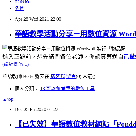
部落格
名片
Apr
28
Wed
2021
22:00
華語教學活動分享－用數位資源 Word
進入正題前，想先請問各位老師，你認真算過自
己
做
(繼續閱讀...)
華語教師 Betty 發表在
痞客邦
留言
(0)
人氣(
)
個人分類：
13.可以參考我的數位工具
▲top
Dec
25
Fri
2020
01:27
【已失效】華語數位教材網站「Ponddy