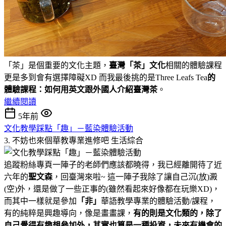
「茶」是個重要的文化主題，
臺灣「茶」文化
相關的體驗課程
更是多到會有選擇障礙XD 而我最後挑的是Three Leafs Tea
的
體驗課程：如何用英文跟外國人介紹臺灣茶
。
繼續閱讀
5年前
文化教學踩點「趣」－藍染體驗活動
3. 不妨也來個華教專業進修吧
生活綜合
追蹤粉絲專頁一陣子的老師們應該都曉得，我已經離開待了近
六年的
聖文森
，回臺灣來啦~ 這一陣子我除了讓自己沉(放)澱
(空)外，還是做了一些正事的(雖然看起來好像都在玩樂XD)，
而其中一樣就是參加
「非」
華語教學專業的體驗活動/課程，
有的純粹是興趣導向，像是畫畫課，
有的則是文化類的，除了
自己覺得有趣想參加外，其實也算是一種投資，未來有機會的