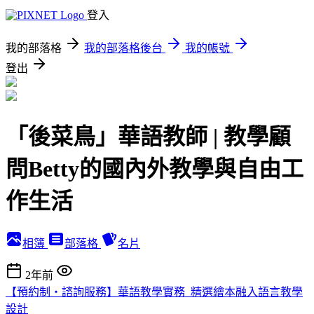
登入
我的部落格
我的部落格後台
我的帳號
登出
「後菜鳥」華語教師 | 教學顧
問Betty的國內外教學與自由工
作生活
相簿
部落格
名片
2年前
【預約制・諮詢服務】華語教學實務_精選繪本融入語言教學
設計