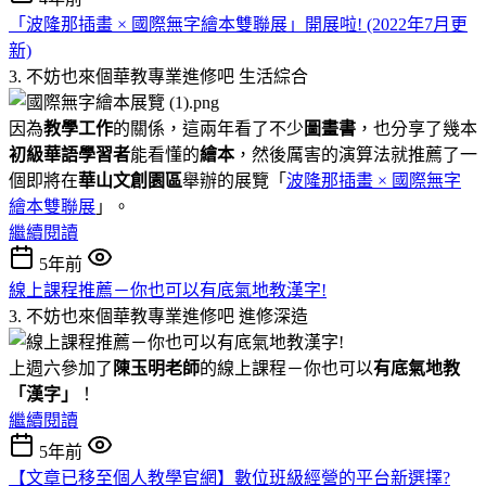
「波隆那插畫 × 國際無字繪本雙聯展」開展啦! (2022年7月更
新)
3. 不妨也來個華教專業進修吧
生活綜合
因為
教學工作
的關係，這兩年看了不少
圖畫書
，也分享了幾本
初級華語學習者
能看懂的
繪本
，然後厲害的演算法就推薦了一
個即將在
華山文創園區
舉辦的展覽「
波隆那插畫 × 國際無字
繪本雙聯展
」。
繼續閱讀
5年前
線上課程推薦－你也可以有底氣地教漢字!
3. 不妨也來個華教專業進修吧
進修深造
上週六參加了
陳玉明老師
的線上課程－你也可以
有底氣地教
「
漢字
」
！
繼續閱讀
5年前
【文章已移至個人教學官網】數位班級經營的平台新選擇?