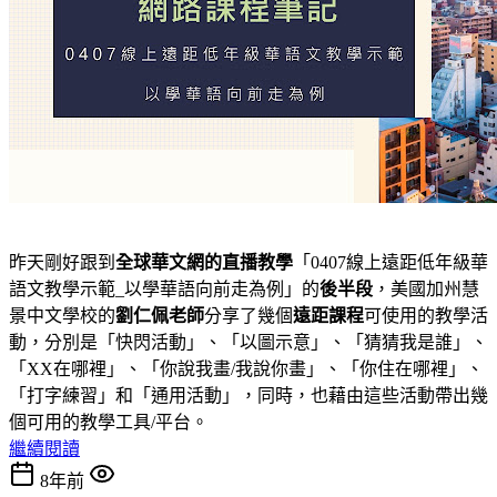
昨天剛好跟到
全球華文網的直播教學
「0407線上遠距低年級華
語文教學示範_以學華語向前走為例」的
後半段
，美國加州慧
景中文學校的
劉仁佩老師
分享了幾個
遠距課程
可使用的教學活
動，分別是「快閃活動」、「以圖示意」、「猜猜我是誰」、
「XX在哪裡」、「你說我畫/我說你畫」、「你住在哪裡」、
「打字練習」和「通用活動」，同時，也藉由這些活動帶出幾
個可用的教學工具/平台。
繼續閱讀
8年前