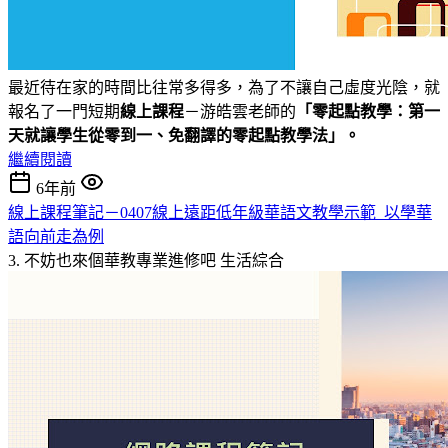
最近待在家的時間比往常多得多，為了不讓自己虛度光陰，就
報名了一門短期
線上課程
－游皓雲老師的
「
零起點教學：第一
天就讓學生從零到一、免翻譯的零起點教學法」。
繼續閱讀
6年前
線上課程筆記－0407線上遠距低年級華語文教學示範_以學華
語向前走為例
3. 不妨也來個華教專業進修吧
生活綜合