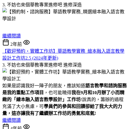
3. 不妨也來個華教專業進修吧
進修深造
繼續閱讀
2年前
【歡迎預約・實體工作坊】華語教學實務_繪本融入語言教學
設計工作坊2.5 (2024年更新)
3. 不妨也來個華教專業進修吧
進修深造
如果是認識我好一陣子的朋友，應該知道
語言教學和諮詢服務
是我的重點工作項目
，也可能曉得
我在
9
月和
10
月辦了小而精
緻的「繪本融入語言教學設計」工作坊
!說真的，籌辦的過程
充滿了大小焦慮，可
學員們的參與和回饋卻給了我大大的力
量，這亦讓我有了繼續辦工作坊的勇氣和底氣
!
繼續閱讀
4年前