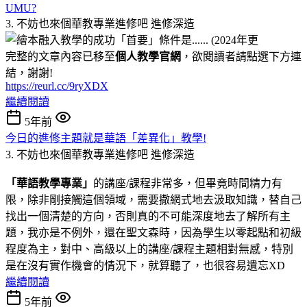
UMU?
3. 不妨也來個華教專業進修吧
進修深造
完整的文章內容已移至
個人教學官網
，欲閱讀者請點選下方連
結，謝謝!
https://reurl.cc/9ryXDX
繼續閱讀
5年前
今日的進修主題就是華語「差異化」教學!
3. 不妨也來個華教專業進修吧
進修深造
「華語教學專業」
的講座/課程非常多，但畢竟時間精力有
限，除非剛接觸這個領域，需要撒網式地去汲取知識，替自己
找出一個清楚的方向，否則真的不可能深度地去了解所有主
題，我亦是不例外，還在聖文森時，因為學生以零起點和初級
程度為主，對中、高級以上的講座/課程主題相對無感，特別
是在沒有實作機會的情況下，就算聽了，也很容易遺忘XD
繼續閱讀
5年前